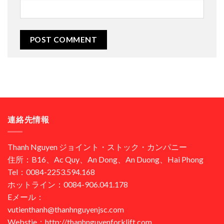
連絡先情報
Thanh Nguyen ジョイント・ストック・カンパニー
住所：B16、Ac Quy、An Dong、An Duong、Hai Phong
Tel：0084-2253.594.168
ホットライン：0084-906.041.178
Eメール：
vutienthanh@thanhnguyenjsc.com
Webstie：http://thanhnguyenforklift.com