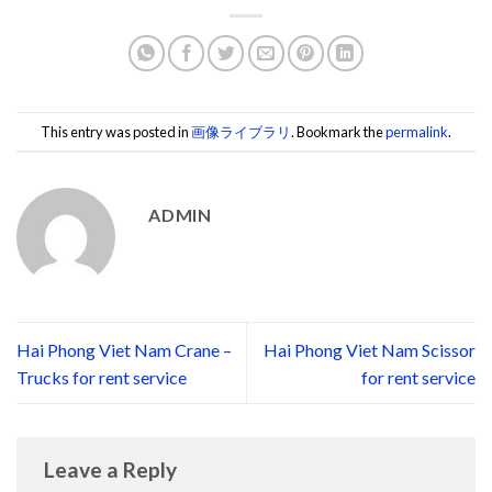
This entry was posted in
画像ライブラリ
. Bookmark the
permalink
.
ADMIN
Hai Phong Viet Nam Crane –
Hai Phong Viet Nam Scissor
Trucks for rent service
for rent service
Leave a Reply