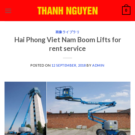
Skip
0
to
content
画像ライブラリ
Hai Phong Viet Nam Boom Lifts for
rent service
POSTED ON
12 SEPTEMBER, 2018
BY
ADMIN